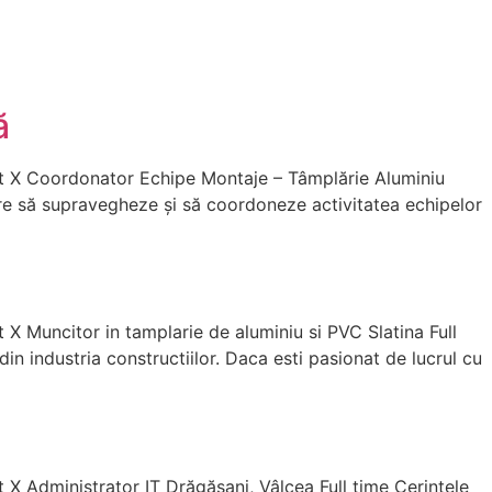
ă
t X Coordonator Echipe Montaje – Tâmplărie Aluminiu
re să supravegheze și să coordoneze activitatea echipelor
Muncitor in tamplarie de aluminiu si PVC Slatina Full
n industria constructiilor. Daca esti pasionat de lucrul cu
 Administrator IT Drăgășani, Vâlcea Full time Cerințele