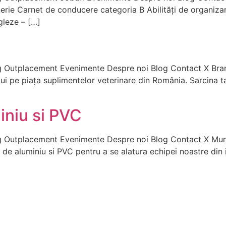
 de conducere categoria B Abilități de organizare ︈︆︎︇︅︋︎︆​️︍️︉​︁︁︎︍​︋︎︃︋
gleze – […]
 Outplacement Evenimente Despre noi Blog Contact X Brand 
 pe piața suplimentelor veterinare din România. Sarcina ta e
iniu si PVC
 Outplacement Evenimente Despre noi Blog Contact X Muncit
e aluminiu si PVC pentru a se alatura echipei noastre din in