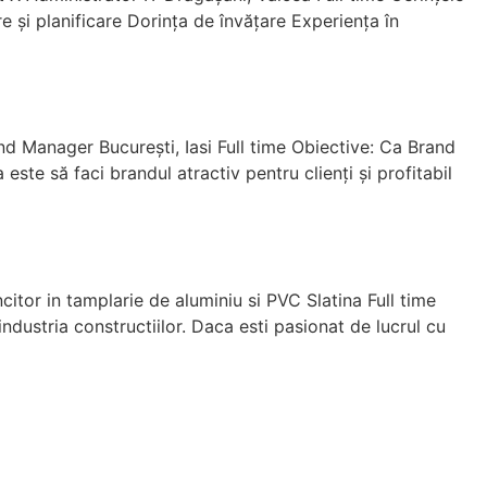
​︈︎︂︁︅︎️︍︂︆︂︇și planificare Dorința de învățare Experiența în
Manager București, Iasi Full time Obiective: Ca Brand
ste să faci brandul atractiv pentru clienți și profitabil
or in tamplarie de aluminiu si PVC Slatina Full time
dustria constructiilor. Daca esti pasionat de lucrul cu