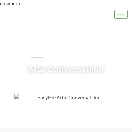
easyhr.ro
EasyHR Global
Arta Conversațiilor
Îmbunătățește conversațiile, transformă relațiile