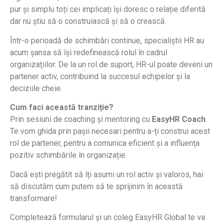
pur și simplu toți cei implicați își doresc o relație diferită
dar nu știu să o construiască și să o crească.
Într-o perioadă de schimbări continue, specialiștii HR au
acum șansa să își redefinească rolul în cadrul
organizațiilor. De la un rol de suport, HR-ul poate deveni un
partener activ, contribuind la succesul echipelor și la
deciziile cheie.
Cum faci această tranziție?
Prin sesiuni de coaching și mentoring cu
EasyHR Coach
.
Te vom ghida prin pașii necesari pentru a-ți construi acest
rol de partener, pentru a comunica eficient și a influența
pozitiv schimbările în organizație.
Dacă ești pregătit să îți asumi un rol activ și valoros, hai
să discutăm cum putem să te sprijinim în această
transformare!
Completează formularul și un coleg EasyHR Global te va