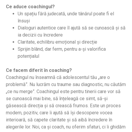
Ce aduce coachingul?
Un spațiu fără judecată, unde tânărul poate fi el
însuși
Dialoguri autentice care îl ajută să se cunoască și să
ia decizii cu încredere
Claritate, echilibru emoțional și direcție
Sprijin blând, dar ferm, pentru a-și valorifica
potențialul
Ce facem diferit în coaching?
Coachingul nu înseamnă că adolescentul tău „are o
problemă”. Nu lucrăm cu traume sau diagnostic, nu căutăm
„ce nu merge”. Coachingul este pentru tinerii care vor să
se cunoască mai bine, să înțeleagă ce simt, să-și
găsească direcția și să crească frumos. Este un proces
modern, pozitiv, care îi ajută să își descopere vocea
interioară, să capete claritate și să aibă încredere în
alegerile lor. Noi, ca și coach, nu oferim sfaturi, ci îi ghidăm