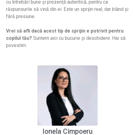
cu întrebări bune și prezență autentică, pentru ca
răspunsurile să vină din ei. Este un sprijin real, dar blând și
fără presiune.
Vrei să afli dacă acest tip de sprijin e potrivit pentru
copilul tău?
Suntem aici cu bucurie și deschidere. Hai să
povestim.
Ionela este coach certificat, dar ceea ce o definește este
modul în care se conectează profund și natural cu
adolescenții. E ghid, nu salvator. Îi ascultă cu răbdare, îi
provoacă blând, îi încurajează cu respect.
Mamă de adolescente, partener de dialog și ghid
atent, Ionela este persoana potrivită pentru tineri
care vor să-și descopere vocea interioară și să
Ionela Cimpoeru
pășească în lume cu încredere.