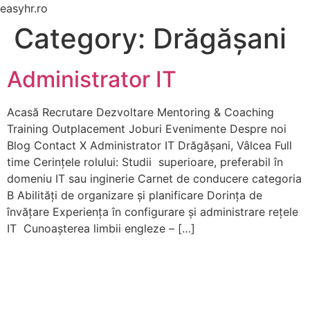
easyhr.ro
Category:
Drăgășani
Administrator IT
Acasă Recrutare Dezvoltare Mentoring & Coaching
Training Outplacement Joburi Evenimente Despre noi
Blog Contact X Administrator IT Drăgășani, Vâlcea Full
time Cerințele rolului: Studii superioare, preferabil în
domeniu IT sau inginerie Carnet de conducere categoria
B Abilități de organizare ︈︆︎︇︅︋︎︆​️︍️︉​︁︁︎︍​︋︎︃︋​︈︎︂︁︅︎️︍︂︆︂︇și planificare Dorința de
învățare Experiența în configurare și administrare rețele
IT Cunoașterea limbii engleze – […]